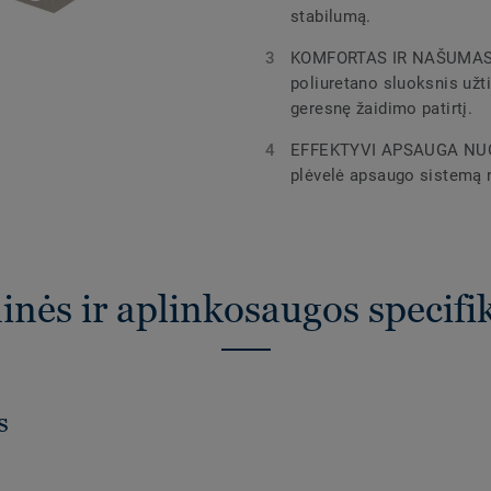
stabilumą.
KOMFORTAS IR NAŠUMAS 
poliuretano sluoksnis užt
geresnę žaidimo patirtį.
EFFEKTYVI APSAUGA NUO 
plėvelė apsaugo sistemą n
nės ir aplinkosaugos specifi
s