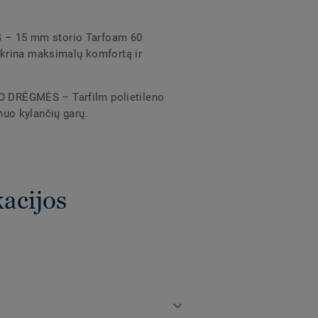
– 15 mm storio Tarfoam 60
ikrina maksimalų komfortą ir
DRĖGMĖS – Tarfilm polietileno
uo kylančių garų.
kacijos