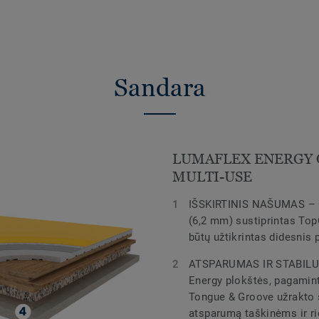
Sandara
LUMAFLEX ENERGY 
MULTI-USE
IŠSKIRTINIS NAŠUMAS – O
(6,2 mm) sustiprintas Top
būtų užtikrintas didesnis
ATSPARUMAS IR STABILUM
Energy plokštės, pagaminto
Tongue & Groove užrakto 
atsparumą taškinėms ir 