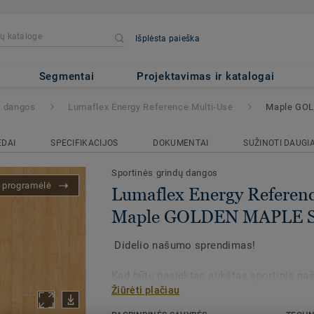
Išplėsta paieška
Reference Multi-Use
- Maple 
Segmentai
Projektavimas ir katalogai
ų dangos
Lumaflex Energy Reference Multi-Use
Maple GOL
EDAI
SPECIFIKACIJOS
DOKUMENTAI
SUŽINOTI DAUGI
Sportinės grindų dangos
s programėlė
Lumaflex Energy Referenc
Maple GOLDEN MAPLE S
Didelio našumo sprendimas!
Kad būtų pasiektas aukštas sportinis n
Žiūrėti plačiau
Extreme subkonstrukcija yra derinama s
Multi-use danga – lengvam daugiafunkc