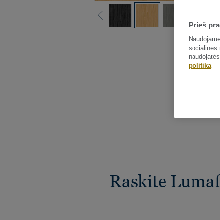
Prieš pra
Naudojame 
socialinės 
naudojatės
politika
Raskite Lumafl