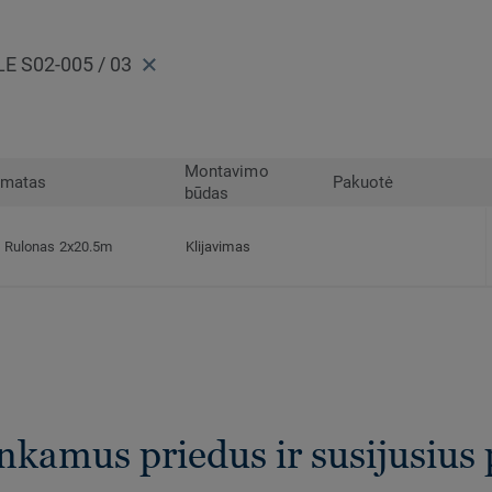
 S02-005 / 03
Montavimo
rmatas
Pakuotė
būdas
Rulonas 2x20.5m
Klijavimas
inkamus priedus ir susijusius