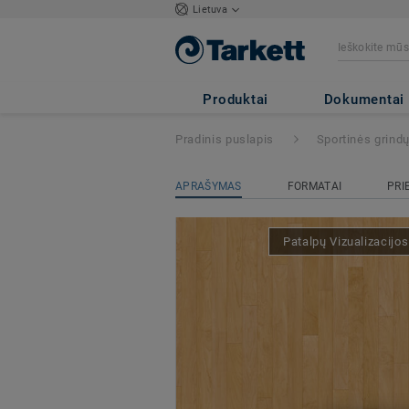
Lietuva
Lumaflex Energy 
S02-005 / 03
Produktai
Dokumentai
Pradinis puslapis
Sportinės grind
APRAŠYMAS
FORMATAI
PRI
Patalpų Vizualizacijo