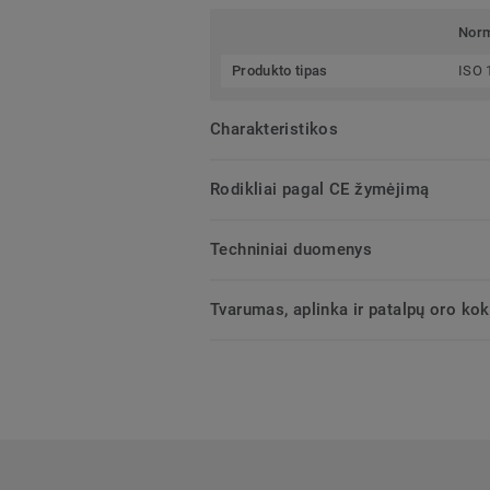
Nor
Produkto tipas
ISO 
Charakteristikos
Rodikliai pagal CE žymėjimą
Techniniai duomenys
Tvarumas, aplinka ir patalpų oro ko