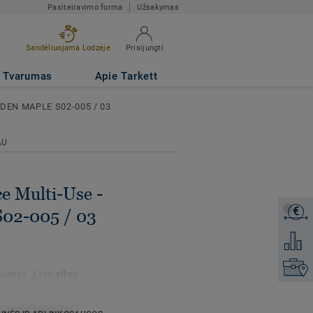
Pasiteiravimo forma
Užsakymas
GOLDEN MAPLE
Sandėliuojama Lodzėje
Prisijungti
Tvarumas
Apie Tarkett
DEN MAPLE S02-005 / 03
AU
e Multi-Use -
€
Gaukite
02-005 / 03
Pridėti 
Raskite
ašumas, Lumaflex
u Omnisports Reference
iam naudojimui.