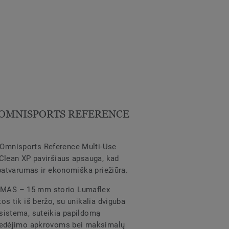
OMNISPORTS REFERENCE
mnisports Reference Multi-Use
Clean XP paviršiaus apsauga, kad
 patvarumas ir ekonomiška priežiūra.
AS – 15 mm storio Lumaflex
s tik iš beržo, su unikalia dviguba
sistema, suteikia papildomą
riedėjimo apkrovoms bei maksimalų