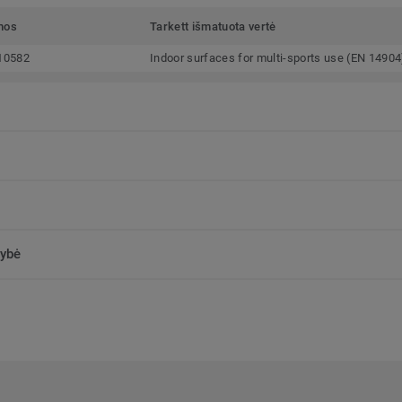
mos
Tarkett išmatuota vertė
10582
Indoor surfaces for multi-sports use (EN 14904
kybė