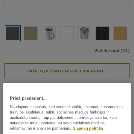
Visi dekorai (31)
PATALPŲ VIZUALIZACIJOS PROGRAMĖLĖ
Sportinės grindų dangos
Lumaflex Energy Reference
Prieš pradedant...
Multi-Use - Concrete DEEP
Naudojame slapukus, kad svetainė veiktų tinkamai, suasmenintų
turinį bei skelbimus, teiktų socialinės medijos funkcijas ir
BLUE S06-009 46
analizuotų srautą. Taip pat dalijamės informacija apie tai, kaip
naudojatės mūsų svetaine, su savo socialinės medijos,
reklamavimo ir analizės partneriais.
Slapukų politika
Didelio našumo sprendimas!