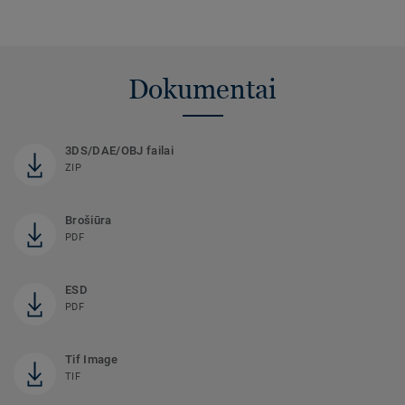
Dokumentai
3DS/DAE/OBJ failai
ZIP
Brošiūra
PDF
ESD
PDF
Tif Image
TIF