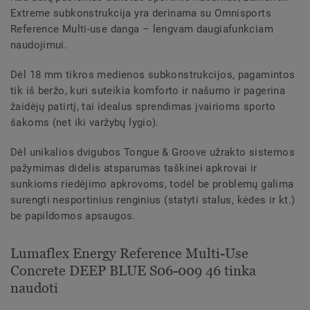
Extreme subkonstrukcija yra derinama su Omnisports
Reference Multi-use danga – lengvam daugiafunkciam
naudojimui.
Dėl 18 mm tikros medienos subkonstrukcijos, pagamintos
tik iš beržo, kuri suteikia komforto ir našumo ir pagerina
žaidėjų patirtį, tai idealus sprendimas įvairioms sporto
šakoms (net iki varžybų lygio).
Dėl unikalios dvigubos Tongue & Groove užrakto sistemos
pažymimas didelis atsparumas taškinei apkrovai ir
sunkioms riedėjimo apkrovoms, todėl be problemų galima
surengti nesportinius renginius (statyti stalus, kėdes ir kt.)
be papildomos apsaugos.
Lumaflex Energy Reference Multi-Use
Concrete DEEP BLUE S06-009 46 tinka
naudoti