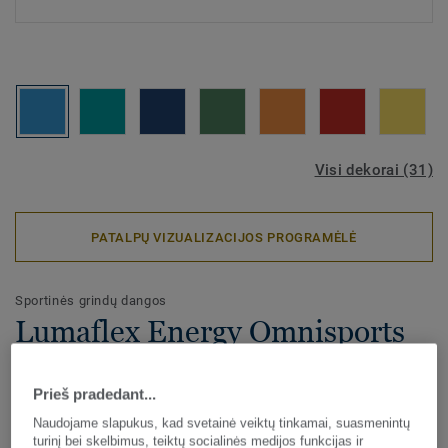
Visi dekorai (31)
PATALPŲ VIZUALIZACIJOS PROGRAMĖLĖ
Sportinės grindų dangos
Lumaflex Energy Omnisports
Compact - Uni SKY BLUE UNI
158
Prieš pradedant...
Naudojame slapukus, kad svetainė veiktų tinkamai, suasmenintų
turinį bei skelbimus, teiktų socialinės medijos funkcijas ir
Didelio našumo sprendimas!