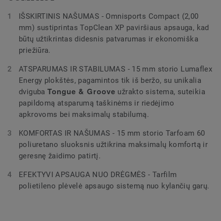
IŠSKIRTINIS NAŠUMAS - Omnisports Compact (2,00
mm) sustiprintas TopClean XP paviršiaus apsauga, kad
būtų užtikrintas didesnis patvarumas ir ekonomiška
priežiūra.
ATSPARUMAS IR STABILUMAS - 15 mm storio Lumaflex
Energy plokštės, pagamintos tik iš beržo, su unikalia
Tongue & Groove
dviguba
užrakto sistema, suteikia
papildomą atsparumą taškinėms ir riedėjimo
apkrovoms bei maksimalų stabilumą.
KOMFORTAS IR NAŠUMAS - 15 mm storio Tarfoam 60
poliuretano sluoksnis užtikrina maksimalų komfortą ir
geresnę žaidimo patirtį.
EFEKTYVI APSAUGA NUO DRĖGMĖS - Tarfilm
polietileno plėvelė apsaugo sistemą nuo kylančių garų.