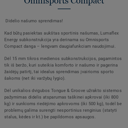
Omnisports Compact
Didelio našumo sprendimas!
Kad būtų pasiektas aukštas sportinis našumas, Lumaflex
Energy subkonstrukcija yra derinama su Omnisports
Compact danga – lengvam daugiafunkciam naudojimui.
Dėl 15 mm tikros medienos subkonstrukcijos, pagamintos
tik iš beržo, kuri suteikia komforto ir našumo ir pagerina
žaidėjų patirtį, tai idealus sprendimas įvairioms sporto
šakoms (net iki varžybų lygio).
Dėl unikalios dvigubos Tongue & Groove užrakto sistemos
pažymimas didelis atsparumas taškinei apkrovai (iki 800
kg) ir sunkioms riedėjimo apkrovoms (iki 500 kg), todėl be
problemų galima surengti nesportinius renginius (statyti
stalus, kėdes ir kt.) be papildomos apsaugos.