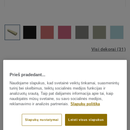
Visi dekorai (31)
Sportinės grindų dangos
Lumaflex Energy Omnisports
Prieš pradedant...
Compact - TARFOAM 60
Naudojame slapukus, kad svetainė veiktų tinkamai, suasmenintų
turinį bei skelbimus, teiktų socialinės medijos funkcijas ir
analizuotų srautą. Taip pat dalijamės informacija apie tai, kaip
Didelio našumo sprendimas!
naudojatės mūsų svetaine, su savo socialinės medijos,
reklamavimo ir analizės partneriais.
Slapukų politika
Kad būtų pasiektas aukštas sportinis našumas, Lumaflex
Energy subkonstrukcija yra derinama su Omnisports
Slapukų nustatymai
Leisti visus slapukus
Compact danga – lengvam daugiafunkciam naudojimui.
Žiūrėti plačiau