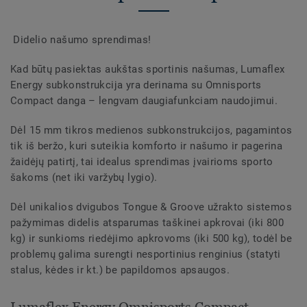
Didelio našumo sprendimas!
Kad būtų pasiektas aukštas sportinis našumas, Lumaflex
Energy subkonstrukcija yra derinama su Omnisports
Compact danga – lengvam daugiafunkciam naudojimui.
Dėl 15 mm tikros medienos subkonstrukcijos, pagamintos
tik iš beržo, kuri suteikia komforto ir našumo ir pagerina
žaidėjų patirtį, tai idealus sprendimas įvairioms sporto
šakoms (net iki varžybų lygio).
Dėl unikalios dvigubos Tongue & Groove užrakto sistemos
pažymimas didelis atsparumas taškinei apkrovai (iki 800
kg) ir sunkioms riedėjimo apkrovoms (iki 500 kg), todėl be
problemų galima surengti nesportinius renginius (statyti
stalus, kėdes ir kt.) be papildomos apsaugos.
Lumaflex Energy Omnisports Compact