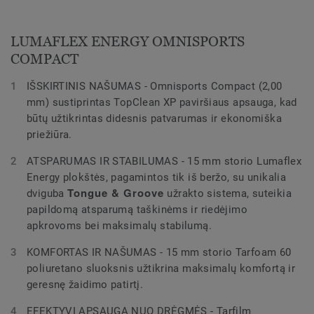
LUMAFLEX ENERGY OMNISPORTS
COMPACT
IŠSKIRTINIS NAŠUMAS - Omnisports Compact (2,00
mm) sustiprintas TopClean XP paviršiaus apsauga, kad
būtų užtikrintas didesnis patvarumas ir ekonomiška
priežiūra.
ATSPARUMAS IR STABILUMAS - 15 mm storio Lumaflex
Energy plokštės, pagamintos tik iš beržo, su unikalia
Tongue & Groove
dviguba
užrakto sistema, suteikia
papildomą atsparumą taškinėms ir riedėjimo
apkrovoms bei maksimalų stabilumą.
KOMFORTAS IR NAŠUMAS - 15 mm storio Tarfoam 60
poliuretano sluoksnis užtikrina maksimalų komfortą ir
geresnę žaidimo patirtį.
EFEKTYVI APSAUGA NUO DRĖGMĖS - Tarfilm